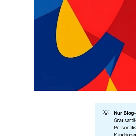
💡
Nur Blog-
Gratisart
Personali
Kund:inne