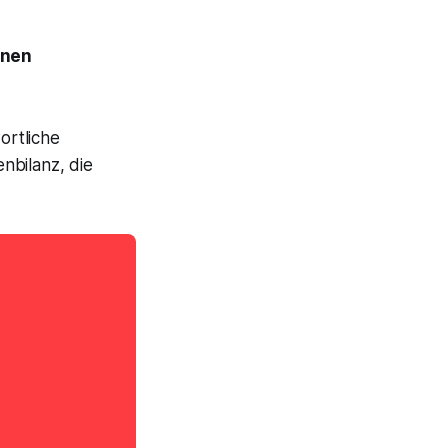
nnen
ortliche
nbilanz, die