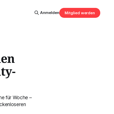
Anmelden
Mitglied werden
den
ty-
he für Woche –
ückenloseren