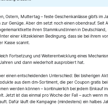
en, Ostern, Muttertag – feste Geschenkanlässe gibt’s im 
ch zur Genüge. Aber dm setzt noch einen obendrauf. Seit
rogeriemarktkette ihren Stammkund:innen in Deutschland, 
ter einer klitzekleinen Bedingung, dass sie bei ihrem
vo
r Kasse scannt.
ugleich Fortsetzung und Weiterentwicklung eines Mechani
 Jahren und dann wiederholt ausprobiert hat.
aber einen entscheidenden Unterschied: Bei bisherigen Ak
odukte aus dem dm-Sortiment, die per Coupon gratis be
men werden können – kontinuierlich bei jedem Einkauf in
t. Jetzt ist das
einmal pro Woche
der Fall – auch wenn ma
auft. Dafür läuft die Kampagne (mindestens) ein halbes Ja