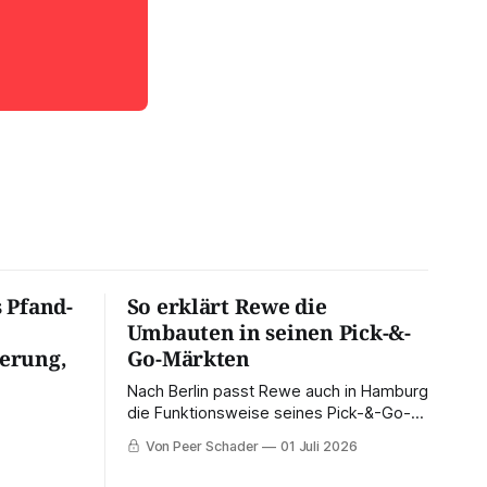
 Pfand-
So erklärt Rewe die
Umbauten in seinen Pick-&-
erung,
Go-Märkten
Nach Berlin passt Rewe auch in Hamburg
die Funktionsweise seines Pick-&-Go-
Konzepts an. Was sich bei Obst und
Von Peer Schader
01 Juli 2026
Gemüse und am Auslass ändert – und
wie es um die Zukunft der App für den
 direkt,