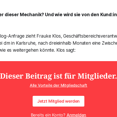
er dieser Mechanik? Und wie wird sie von den Kund:i
og-Anfrage zieht Frauke Klos, Geschäftsbereichsverantw
i dm in Karlsruhe, nach dreieinhalb Monaten eine Zwische
wie es weitergehen könnte. Klos sagt:
Dieser Beitrag ist für Mitglieder.
Alle Vorteile der Mitgliedschaft
Jetzt Mitglied werden
Bereits ein Konto?
Anmelden