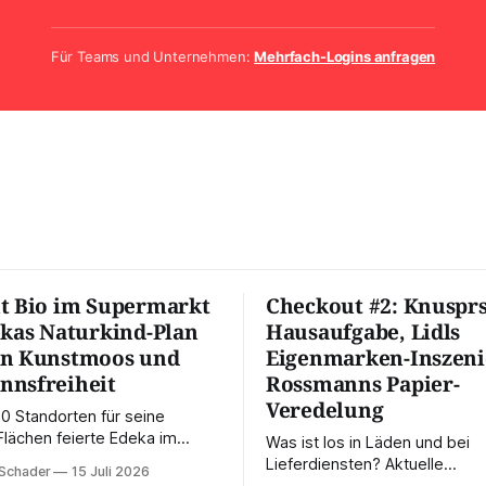
Für Teams und Unternehmen:
Mehrfach-Logins anfragen
t Bio im Supermarkt
Checkout #2: Knusprs
ekas Naturkind-Plan
Hausaufgabe, Lidls
en Kunstmoos und
Eigenmarken-Inszeni
nnsfreiheit
Rossmanns Papier-
Veredelung
00 Standorten für seine
Flächen feierte Edeka im
Was ist los in Läden und bei
nen „Meilenstein“ des Bio-
Lieferdiensten? Aktuelle
 Schader
15 Juli 2026
Doch die Einkaufspraxis zeigt:
Marktbeobachtungen – schnell,