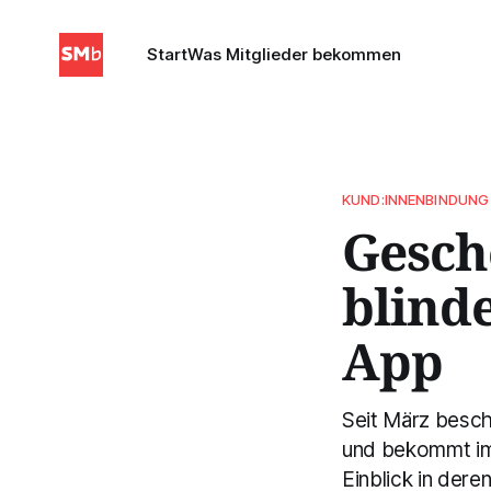
Start
Was Mitglieder bekommen
KUND:INNENBINDUNG
Gesch
blinde
App
Seit März besc
und bekommt im 
Einblick in dere