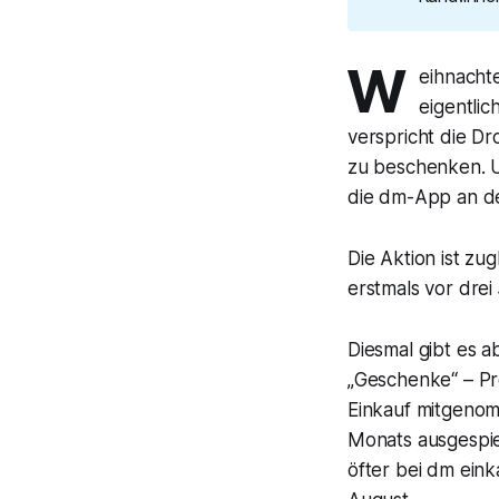
W
eihnacht
eigentli
verspricht die D
zu beschenken. Un
die dm-App an de
Die Aktion ist z
erstmals vor drei
Diesmal gibt es 
„Geschenke“ – Pr
Einkauf mitgenom
Monats ausgespiel
öfter bei dm eink