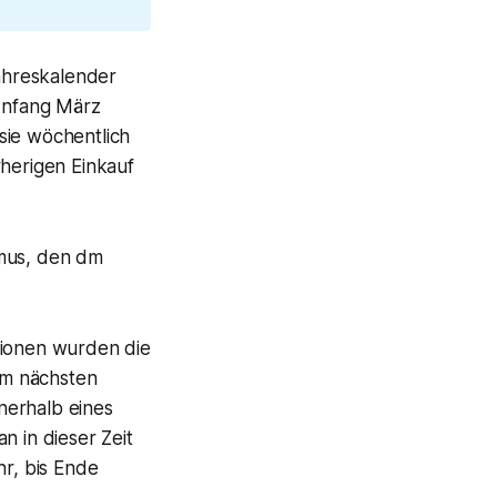
Jahreskalender
 Anfang März
sie
wöchentlich
rherigen
Einkauf
smus, den dm
tionen wurden die
im nächsten
nerhalb eines
n in dieser Zeit
hr, bis Ende