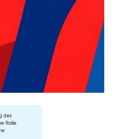
g des
he Rolle
ne