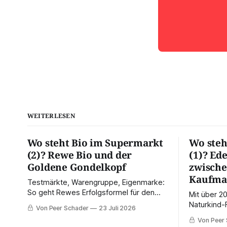
WEITERLESEN
Wo steht Bio im Supermarkt
Wo steh
(2)? Rewe Bio und der
(1)? Ed
Goldene Gondelkopf
zwisch
Kaufma
Testmärkte, Warengruppe, Eigenmarke:
So geht Rewes Erfolgsformel für den
Mit über 2
Bio-Mainstream. An manchen Standorten
Naturkind-
Von Peer Schader
23 Juli 2026
rammt der Händler die hart erarbeitete
Frühjahr ei
Von Peer
Kompetenz jedoch mit der Discount-
Konzepts. 