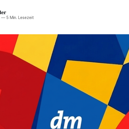
der
6
—
5 Min. Lesezeit