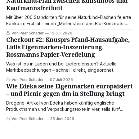
Naturkind-Plan zwischen Kunstmoos und
Kaufmannsfreiheit
Mit über 200 Standorten für seine Naturkind-Flächen feierte
Edeka im Frühjahr einen „Meilenstein“ des Bio-Konzepts.
Doch die Einkaufspraxis zeigt: Zwischen Format und
Von Peer Schader
15 Juli 2026
Wirklichkeit liegen manchmal sprichwörtlich Welten.
Checkout #2: Knusprs Pfand-Hausaufgabe,
Lidls Eigenmarken-Inszenierung,
Rossmanns Papier-Veredelung
Was ist los in Läden und bei Lieferdiensten? Aktuelle
Marktbeobachtungen – schnell, direkt, eingeordnet.
Von Peer Schader
07 Juli 2026
Wie Edeka seine Eigenmarken europäisiert
– und Picnic gegen dm in Stellung bringt
Drogerie-Artikel von Edeka haben künftig englische
Produktnamen und Verpackungstexte in vier, teils fünf
Sprachen – obwohl der Händler nur in Deutschland Filialen
Von Peer Schader
25 Juni 2026
betreibt. Der Schlüssel dazu dürfte die Beteiligung an Picnic
sein.