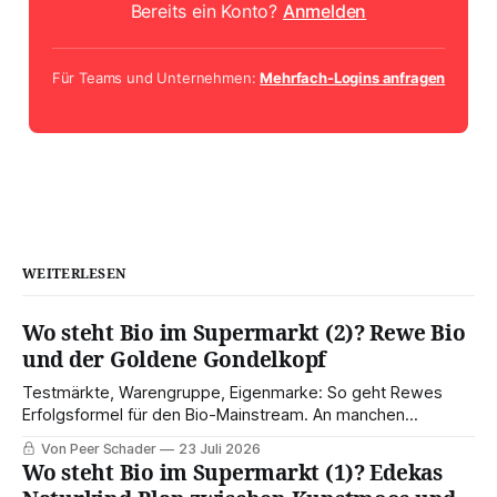
Bereits ein Konto?
Anmelden
Für Teams und Unternehmen:
Mehrfach-Logins anfragen
WEITERLESEN
Wo steht Bio im Supermarkt (2)? Rewe Bio
und der Goldene Gondelkopf
Testmärkte, Warengruppe, Eigenmarke: So geht Rewes
Erfolgsformel für den Bio-Mainstream. An manchen
Standorten rammt der Händler die hart erarbeitete
Von Peer Schader
23 Juli 2026
Kompetenz jedoch mit der Discount-Palette weg.
Wo steht Bio im Supermarkt (1)? Edekas