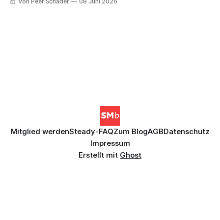
Von Peer Schader
08 Juni 2026
Folgen der knallbunten Pflanzlich-Generalüberholung im
Regal und ein Rewe-Vorzeige-Markt, dem noch der
vielbeworbene Salat fehlt.
Mitglied werden
Steady-FAQ
Zum Blog
AGB
Datenschutz
Impressum
Erstellt mit
Ghost