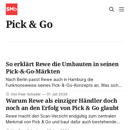
Pick & Go
So erklärt Rewe die Umbauten in seinen
Pick-&-Go-Märkten
Nach Berlin passt Rewe auch in Hamburg die
Funktionsweise seines Pick-&-Go-Konzepts an. Was sich
bei Obst und Gemüse und am Auslass ändert – und wie es
Von Peer Schader
01 Juli 2026
um die Zukunft der App für den Kassenlos-Einkauf steht.
Warum Rewe als einziger Händler doch
noch an den Erfolg von Pick & Go glaubt
Rewe macht den Scan-Verzicht endgültig zum zentralen
Merkmal von Pick & Go und baut dafür auch bestehende
Test-Filialen um. Außerdem: KI an der Rewe-SB-Kasse, die