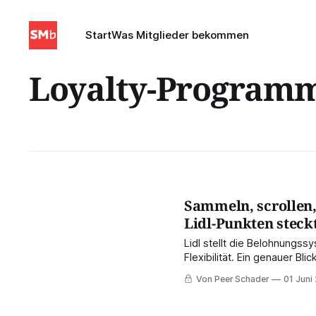
Start
Was Mitglieder bekommen
Loyalty-Program
Sammeln, scrollen,
Lidl-Punkten steck
Lidl stellt die Belohnungss
Flexibilität. Ein genauer Bl
gedacht – für Lidl aber vie
Von Peer Schader
01 Juni
und Händlersicht.