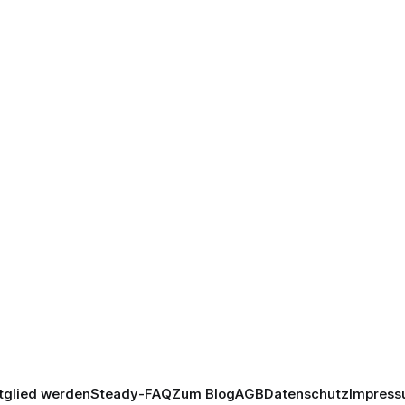
tglied werden
Steady-FAQ
Zum Blog
AGB
Datenschutz
Impres