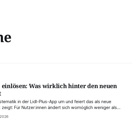
me
 einlösen: Was wirklich hinter den neuen
t
ystematik in der Lidl-Plus-App um und feiert das als neue
ick zeigt: Für Nutzer:innen ändert sich womöglich weniger als
lleicht mehr als kommuniziert. Eine Analyse aus Kund:innen-
 2026